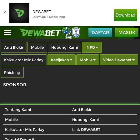
×
DEWABET
Download
DEWABET Mobile App
DAFTAR
MASUK
Anti Blokir
Mobile
Hubungi Kami
INFO
Kalkulator Mix Parlay
Kebijakan
Mobile
Video Dewabet
Phishing
SPONSOR
Tentang Kami
Anti Blokir
Mobile
Hubungi Kami
Kalkulator Mix Parlay
Link DEWABET
Tutorial Deposit