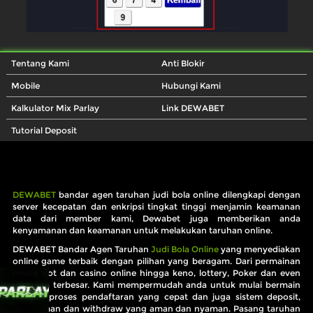
Tentang Kami
Anti Blokir
Mobile
Hubungi Kami
Kalkulator Mix Parlay
Link DEWABET
Tutorial Deposit
DEWABET
bandar agen taruhan judi bola online dilengkapi dengan
server kecepatan dan enkripsi tingkat tinggi menjamin keamanan
data dari member kami, Dewabet juga memberikan anda
kenyamanan dan keamanan untuk melakukan taruhan online.
DEWABET Bandar Agen Taruhan
Judi Bola Online
yang menyediakan
online game terbaik dengan pilihan yang beragam. Dari permainan
mesin slot dan casino online hingga keno, lottery, Poker dan even
olahraga terbesar. Kami mempermudah anda untuk mulai bermain
dengan proses pendaftaran yang cepat dan juga sistem deposit,
pengiriman dan withdraw yang aman dan nyaman. Pasang taruhan