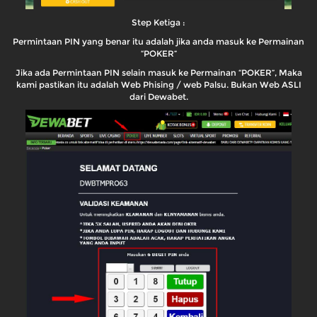
Step Ketiga :
Permintaan PIN yang benar itu adalah jika anda masuk ke Permainan
“POKER”
Jika ada Permintaan PIN selain masuk ke Permainan “POKER”, Maka
kami pastikan itu adalah Web Phising / web Palsu. Bukan Web ASLI
dari Dewabet.